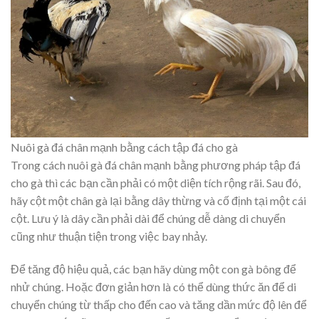
Nuôi gà đá chân mạnh bằng cách tập đá cho gà
Trong cách nuôi gà đá chân mạnh bằng phương pháp tập đá
cho gà thì các bạn cần phải có một diện tích rộng rãi. Sau đó,
hãy cột một chân gà lại bằng dây thừng và cố định tại một cái
cột. Lưu ý là dây cần phải dài để chúng dễ dàng di chuyển
cũng như thuận tiện trong việc bay nhảy.
Để tăng độ hiệu quả, các bạn hãy dùng một con gà bông để
nhử chúng. Hoặc đơn giản hơn là có thể dùng thức ăn để di
chuyển chúng từ thấp cho đến cao và tăng dần mức độ lên để