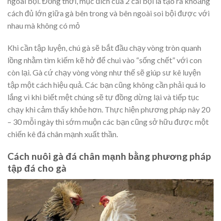
ngoài bội. Đồng thời, mục đích của 2 cái bội là tạo ra khoảng
cách đủ lớn giữa gà bên trong và bên ngoài soi bội được với
nhau mà không có mỏ
Khi cần tập luyện, chú gà sẽ bắt đầu chạy vòng tròn quanh
lồng nhằm tìm kiếm kẽ hở để chui vào “sống chết” với con
còn lại. Gà cứ chạy vòng vòng như thế sẽ giúp sư kê luyện
tập một cách hiệu quả. Các bạn cũng không cần phải quá lo
lắng vì khi biết mệt chúng sẽ tự đồng dừng lại và tiếp tục
chạy khi cảm thấy khỏe hơn. Thực hiện phương pháp này 20
– 30 mỗi ngày thì sớm muộn các bạn cũng sở hữu được một
chiến kê đá chân mạnh xuất thần.
Cách nuôi gà đá chân mạnh bằng phương pháp
tập đá cho gà