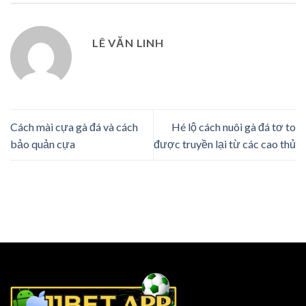
LÊ VĂN LINH
Cách mài cựa gà đá và cách
Hé lộ cách nuôi gà đá tơ to
bảo quản cựa
được truyền lại từ các cao thủ