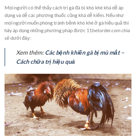
Mọi người có thể thấy cách trị gà đá bị khò khè khá dễ áp
dụng và dễ các phương thuốc cũng khá dễ kiếm. Nếu như
mọi người muốn phòng tránh bệnh khò khè ở gà hiệu quả thì
hãy áp dụng những phương pháp được 11betorder.com chia
sẻ dưới đây:
Xem thêm:
Các bệnh khiến gà bị mù mắt –
Cách chữa trị hiệu quả