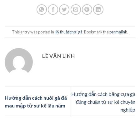
This entry was posted in
Kỹ thuật chơi gà
. Bookmark the
permalink
.
LÊ VĂN LINH
Hướng dẫn cách băng cựa gà
Hướng dẫn cách nuôi gà đá
đúng chuẩn từ sư kê chuyên
mau mập từ sư kê lâu năm
nghiệp