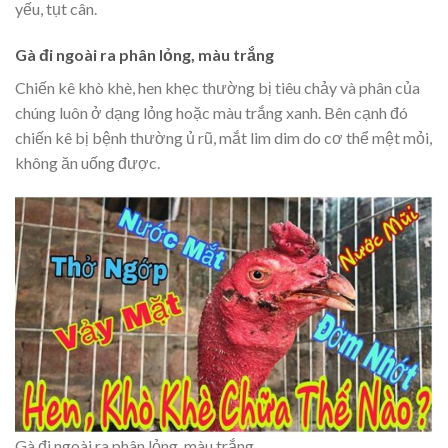
yếu, tụt cân.
Gà đi ngoài ra phân lỏng, màu trắng
Chiến kê khò khè, hen khẹc thường bị tiêu chảy và phân của
chúng luôn ở dạng lỏng hoặc màu trắng xanh. Bên cạnh đó
chiến kê bị bệnh thường ủ rũ, mắt lim dim do cơ thể mệt mỏi,
không ăn uống được.
Gà đi ngoài ra phân lỏng, màu trắng