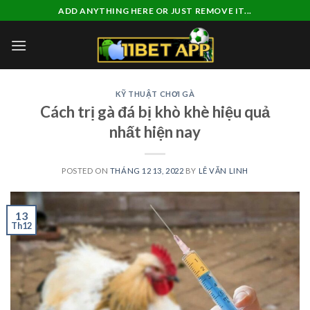
Skip
ADD ANYTHING HERE OR JUST REMOVE IT...
to
content
KỸ THUẬT CHƠI GÀ
Cách trị gà đá bị khò khè hiệu quả
nhất hiện nay
POSTED ON
THÁNG 12 13, 2022
BY
LÊ VĂN LINH
13
Th12