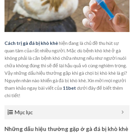
Cách trị gà đá bị khò khè
hiện đang là chủ đề thu hút sự
quan tâm của rất nhiều người. Mặc dù bệnh khò khè ở gà
không phải là căn bệnh khó chữa nhưng nếu như người nuôi
chữa không đúng thì sẽ để lại hậu quả vô cùng nghiêm trọng.
Vậy những dấu hiệu thường gặp khi gà chọi bị khò khè là gì?
Nguyên nhân nào khiến gà đá bị khò khè. Xin mời mọi người
tham khảo ngay bài viết của
11bet
dưới đây để biết thêm
chi tiết!
Mục lục
Những dấu hiệu thường gặp ở gà đá bị khò khè