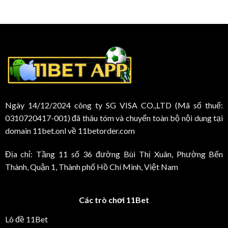
Ngày 14/12/2024 công ty SG VISA CO.,LTD (Mã số thuế:
0310720417-001) đã thâu tóm và chuyển toàn bộ nội dung tại
domain 11bet.onl về 11betorder.com
Địa chỉ: Tầng 11 số 36 đường Bùi Thị Xuân, Phường Bến
Thành, Quận 1, Thành phố Hồ Chí Minh, Việt Nam
Các trò chơi 11Bet
Lô đề 11Bet